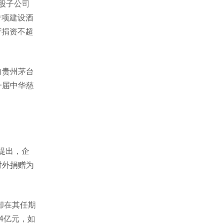
股子公司
专项建设酒
府捐资不超
向贵州茅台
一届中华慈
提出，企
对外捐赠为
却在其任期
4亿元，如