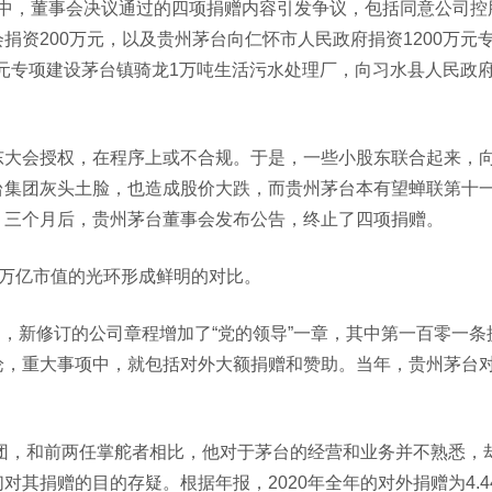
，其中，董事会决议通过的四项捐赠内容引发争议，包括同意公司控
捐资200万元，以及贵州茅台向仁怀市人民政府捐资1200万元
亿元专项建设茅台镇骑龙1万吨生活污水处理厂，向习水县人民政
东大会授权，在程序上或不合规。于是，一些小股东联合起来，
台集团灰头土脸，也造成股价大跌，而贵州茅台本有望蝉联第十
。三个月后，贵州茅台董事会发布公告，终止了四项捐赠。
其万亿市值的光环形成鲜明的对比。
月，新修订的公司章程增加了“党的领导”一章，其中第一百零一条
论，重大事项中，就包括对外大额捐赠和赞助。当年，贵州茅台
集团，和前两任掌舵者相比，他对于茅台的经营和业务并不熟悉，
其捐赠的目的存疑。根据年报，2020年全年的对外捐赠为4.4