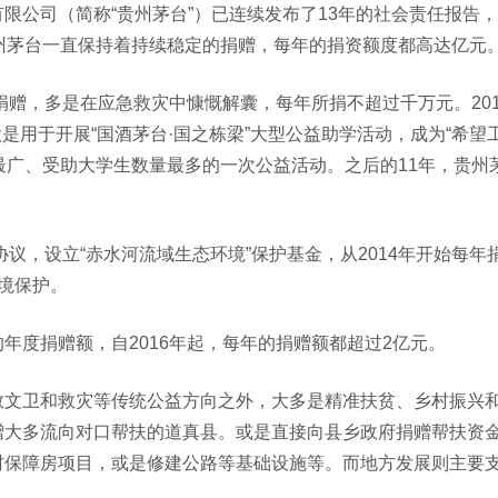
公司（简称“贵州茅台”）已连续发布了13年的社会责任报告，2
州茅台一直保持着持续稳定的捐赠，每年的捐资额度都高达亿元
捐赠，多是在应急救灾中慷慨解囊，每年所捐不超过千万元。201
捐款是用于开展“国酒茅台·国之栋梁”大型公益助学活动，成为“希望
最广、受助大学生数量最多的一次公益活动。之后的11年，贵州
议，设立“赤水河流域生态环境”保护基金，从2014年开始每年捐
境保护。
年度捐赠额，自2016年起，每年的捐赠额都超过2亿元。
教文卫和救灾等传统公益方向之外，大多是精准扶贫、乡村振兴
赠大多流向对口帮扶的道真县。或是直接向县乡政府捐赠帮扶资
村保障房项目，或是修建公路等基础设施等。而地方发展则主要