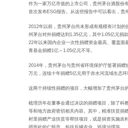
作为一家万亿市值的上市公司，贵州茅台酒股份有限
首次发布ESG报告。从这些报告中可以看出，贵
2012年以前，贵州茅台尚未形成有规模有计划的
州茅台对外捐赠达到1.35亿元，其中1.05亿元
22年以来国内企业一次性捐赠资金最高、覆盖面
青基会捐赠1亿～1.05亿元不等。
2014年，贵州茅台与贵州省环境保护厅签署捐赠协
万元，连续十年捐赠5亿元用于赤水河流域生态环
这两个持续性捐赠的项目，大幅增加了贵州茅台的
梳理历年在董事会通过决议的捐赠项目，除了科
等和地方政府密切相关内容。其中，精准扶贫捐
村里捐赠产业扶贫等帮扶项目，或是捐资实施农
团所处的仁怀市，包括反哺农业，环境治理等。