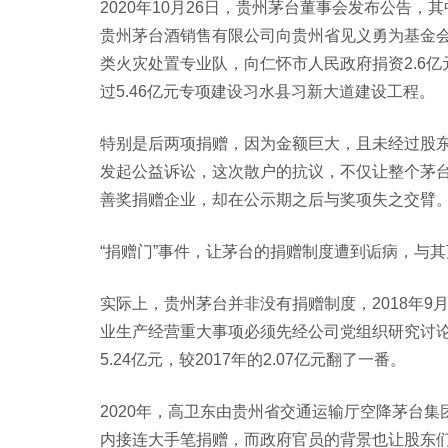
2020年10月26日，贵州茅台董事会发布公告
贵州茅台酒销售有限公司向贵州省见义勇为基金会
类火灾处置专业队，向仁怀市人民政府捐资2.6
过5.46亿元专项建设习水县习新大道建设工程。
特别是后两项捐赠，因为金额巨大，且未经过股
发起公益诉讼，这次散户的抗议，不仅让整个茅
善奖捐赠企业，却在公示期之后与奖项失之交臂
“捐赠门”事件，让茅台的捐赠制度遭到诟病，与
实际上，贵州茅台并非没有捐赠制度，2018年9
业生产经营重大事项必须先经公司党组织研究讨
5.24亿元，较2017年的2.07亿元翻了一番。
2020年，高卫东由贵州省交通运输厅空降茅台
内接连大手笔捐赠，而政府官员的背景也让股东们对