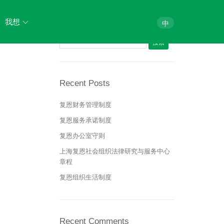
Search
我想
中
搜索：
法律体检
法律咨询
Recent Posts
法律培训
复恩财务管理制度
复恩服务承诺制度
加入我们
复恩办公室守则
上海复恩社会组织法律研究与服务中心
章程
复恩组织生活制度
Recent Comments