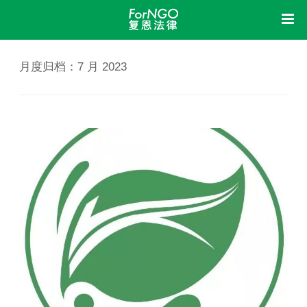
首页
中
月度归档：
7 月 2023
复恩
洞察
关于我们
组织架构
机构制度
信息公开
业务活动
荣誉资质
我想
新闻动态
立法参与
研究课题
成果展示
法律体检
法律咨询
法律培训
加入我们