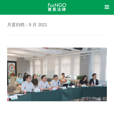
首页
中
月度归档：
9 月 2021
复恩
洞察
关于我们
组织架构
机构制度
信息公开
业务活动
荣誉资质
我想
新闻动态
立法参与
研究课题
成果展示
法律体检
法律咨询
法律培训
加入我们