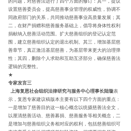
的问题，对慈善法进行了四个方面的修订：其一，提议
设置慈善委员会，提高慈善事业管理的权威性，协调不
同政府部门的关系，共同推动慈善事业高质量发展；其
二，在财产捐赠和慈善服务基础上，倡导将身体性权利
捐献纳入慈善活动范围。扩大慈善组织的登记认定范
围，建立慈善组织认定的退出机制。其三，增加基层慈
善章节，真正激活基层慈善，为基层带来更大的治理弹
性；其四，删除个人求助和互助互济部分，确保慈善法
逻辑的完整性。
★
专家发言三
上海复恩社会组织法律研究与服务中心理事长陆璇
表
示，复恩专家建议稿版本主要有以下四个方面的重点：
一是增加了慈善目的这一核心概念以统摄慈善法全文，
以厘清慈善活动、慈善募捐、慈善服务等相关概念，二
是增加与慈善组织义务相对应的权利，包括慈善组织可