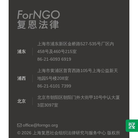
上海市浦东新区金桥路527-535号厂区内
浦东
458号及460号215室
86-21-6093 6919
上海市黄浦区普育西路105号上海公益新天
浦西
地园5号楼208室
86-21-6101 7399
北京市朝阳区朝阳门外大街甲10号中认大厦
北京
3层3097室
office@forngo.org
© 2026 上海复恩社会组织法律研究与服务中心 版权所