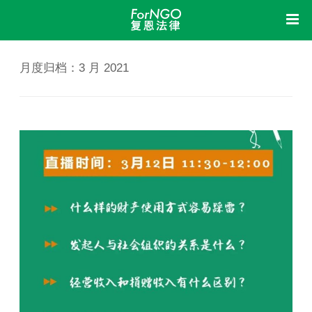
首页
中
月度归档：
3 月 2021
复恩
洞察
关于我们
组织架构
机构制度
信息公开
业务活动
荣誉资质
我想
新闻动态
立法参与
研究课题
成果展示
法律体检
法律咨询
法律培训
加入我们