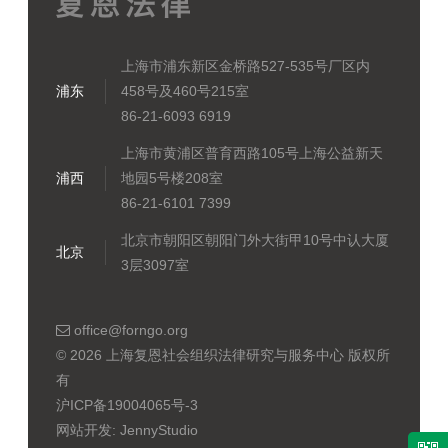
上海市浦东新区金桥路527-535号厂区内
浦东
458号及460号215室
86-21-6093 6919
上海市黄浦区普育西路105号上海公益新天
浦西
地园5号楼208室
86-21-6101 7399
北京市朝阳区朝阳门外大街甲10号中认大厦
北京
3层3097室
office@forngo.org
© 2026 上海复恩社会组织法律研究与服务中心 版权所
有
沪ICP备19004065号-3
网站开发:
JennyStudio