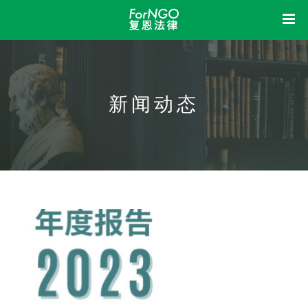
首页
中
EN
复恩
新闻动态
洞察
关于我们
组织架构
机构制度
信息公开
业务活动
荣誉资质
新闻动态
立法参与
研究课题
成果展示
我想
法律体检
法律咨询
法律培训
加入我们