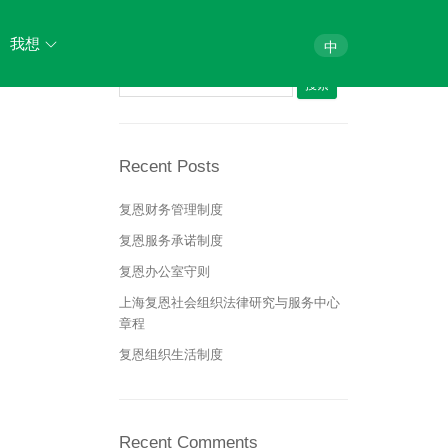
Search
我想
中
搜索：
法律体检
法律咨询
Recent Posts
法律培训
复恩财务管理制度
复恩服务承诺制度
加入我们
复恩办公室守则
上海复恩社会组织法律研究与服务中心
章程
复恩组织生活制度
Recent Comments