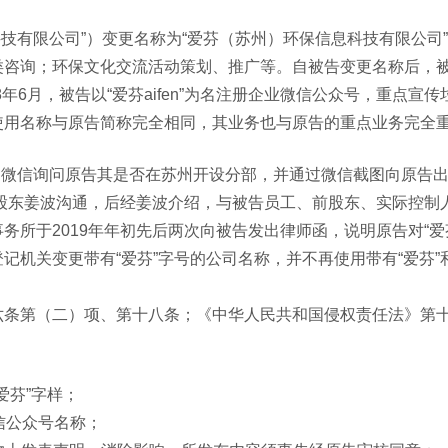
保科技有限公司”）变更名称为“爱芬（苏州）环保信息科技有限公司
类咨询；环保文化交流活动策划、推广等。自被告变更名称后，
8年6月，被告以“爱芬aifen”为名注册企业微信公众号，重点宣
使用名称与原告简称完全相同，其业务也与原告的重点业务完全
通过微信询问原告其是否在苏州开设分部，并通过微信截图向原告
、股东姜波沟通，后经姜波介绍，与被告员工、前股东、实际控制
所于2019年年初先后两次向被告发出律师函，说明原告对“爱
关变更带有“爱芬”字号的公司名称，并不再使用带有“爱芬”和“ai
六条第（二）项、第十八条；《中华人民共和国侵权责任法》第
爱芬”字样；
微信公众号名称；