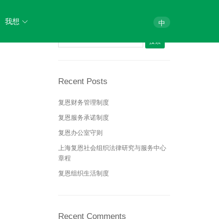
Search
我想
中
搜索：
法律体检
法律咨询
Recent Posts
法律培训
复恩财务管理制度
复恩服务承诺制度
加入我们
复恩办公室守则
上海复恩社会组织法律研究与服务中心
章程
复恩组织生活制度
Recent Comments