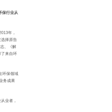
环保行业从
013年，
仅选择原告
杂志、《解
得了来自环
在环保领域
业务成果
业从业者，