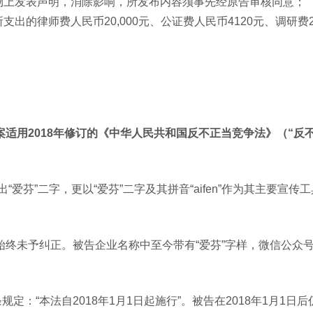
刊物上发表声明，消除影响，所发布内容须事先经原告审核同意；
出的律师费人民币20,000元、公证费人民币4120元、调研费22
案适用2018年修订的《中华人民共和国反不正当竞争法》（“反
出“爱芬”二字，更以“爱芬”二字及其拼音“aifen”作为其主要宣传
始终未予纠正。被告企业名称中至今带有“爱芬”字样，微信公众
规定：“本法自2018年1月1日起施行”。被告在2018年1月1日