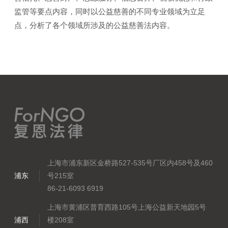
监管等要点内容，同时以公益慈善的不同专业领域为立足
点，分析了各个领域所涉及的公益慈善法内容。
上海市浦东新区金桥路527-535号厂区内458号及460
浦东
号215室
86-21-6093 6919
上海市黄浦区普育西路105号上海公益新天地园5号
浦西
楼208室