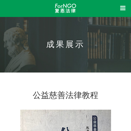
首页
中
EN
复恩
成果展示
洞察
关于我们
组织架构
机构制度
信息公开
业务活动
荣誉资质
我想
新闻动态
立法参与
研究课题
成果展示
法律体检
法律咨询
法律培训
加入我们
公益慈善法律教程