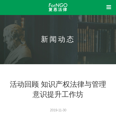
首页
中
复恩
新闻动态
洞察
关于我们
组织架构
机构制度
信息公开
业务活动
荣誉资质
我想
新闻动态
立法参与
研究课题
成果展示
法律体检
法律咨询
法律培训
加入我们
活动回顾 知识产权法律与管理
意识提升工作坊
2019-11-30