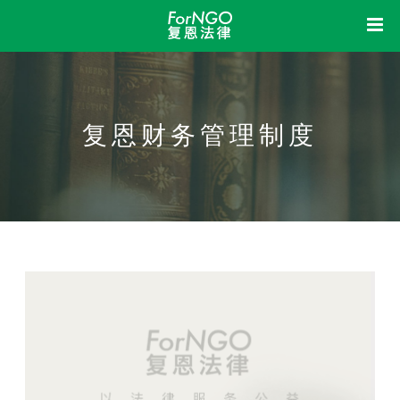
首页
中
EN
复恩
复恩财务管理制度
洞察
关于我们
组织架构
机构制度
信息公开
业务活动
荣誉资质
我想
新闻动态
立法参与
研究课题
成果展示
法律体检
法律咨询
法律培训
加入我们