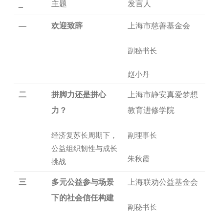
_
主题
发言人
—
欢迎致辞
上海市慈善基金会
副秘书长
赵小丹
二
拼脚力还是拼心
上海市静安真爱梦想
力？
教育进修学院
经济复苏长周期下，
副理事长
公益组织韧性与成长
朱秋霞
挑战
三
多元公益参与场景
上海联劝公益基金会
下的社会信任构建
副秘书长