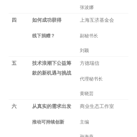
张波娜
四
如何成功获得
上海互济基金会
线下捐赠？
副秘书长
刘颖
五
技术浪潮下公益筹
方德瑞信
款的新机遇与挑战
代理秘书长
黄晓芸
六
从真实的需求出发
商业生态工作室
推动可持续创新
主编
孙海燕