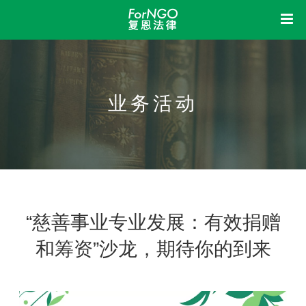
首页
中
复恩
业务活动
洞察
关于我们
组织架构
机构制度
信息公开
业务活动
荣誉资质
我想
新闻动态
立法参与
研究课题
成果展示
法律体检
法律咨询
法律培训
加入我们
“慈善事业专业发展：有效捐赠
和筹资”沙龙，期待你的到来