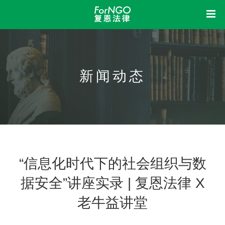
首页
中
复恩
新闻动态
洞察
关于我们
组织架构
机构制度
信息公开
业务活动
荣誉资质
我想
新闻动态
立法参与
研究课题
成果展示
法律体检
法律咨询
法律培训
加入我们
“信息化时代下的社会组织与数
据安全”讲座实录 | 复恩法律 X
老牛益讲堂