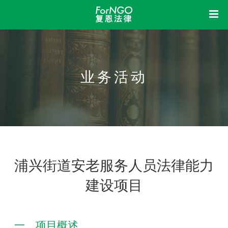
首页
中
复恩
业务活动
洞察
关于我们
组织架构
机构制度
信息公开
业务活动
荣誉资质
我想
新闻动态
立法参与
研究课题
成果展示
法律体检
法律咨询
法律培训
加入我们
浦兴街道安老服务人员法律能力
建设项目
一、项目概述